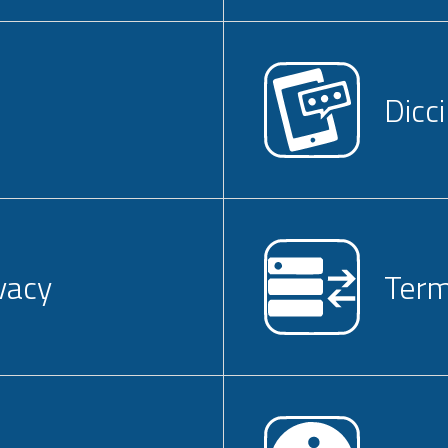
p
Dicci
ivacy
Termi