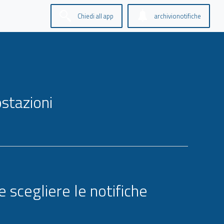
Chiedi all app
archivionotifiche
stazioni
 scegliere le notifiche