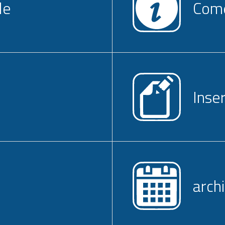
le
Come
Inse
arch