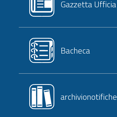
Gazzetta Ufficia
Bacheca
archivionotifiche