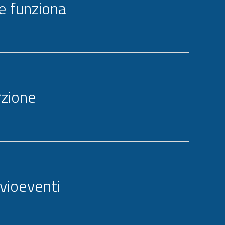
 funziona
rzione
ivioeventi