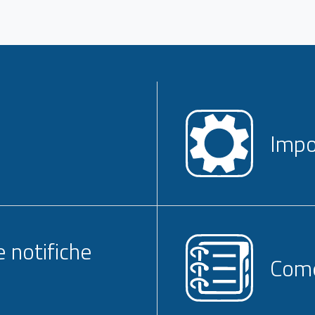
Impo
e notifiche
Come