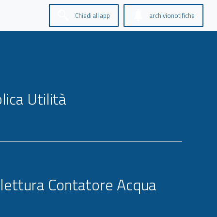
Chiedi all app
archivionotifiche
ica Utilità
lettura Contatore Acqua