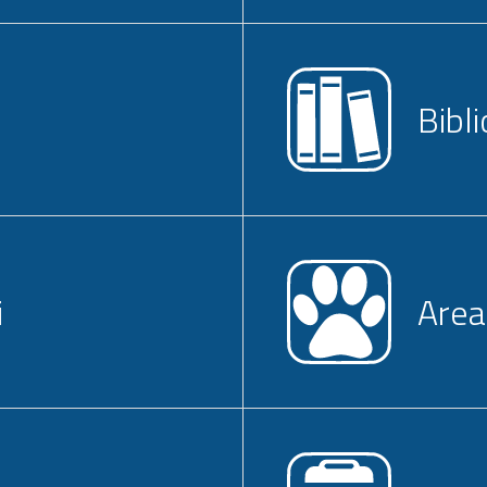
Bibl
i
Area