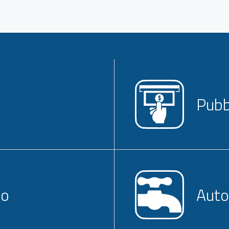
Pubbl
no
Auto