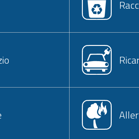
Racc
zio
Rica
e
Alle