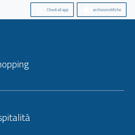
Chiedi all app
archivionotifiche
hopping
pitalità