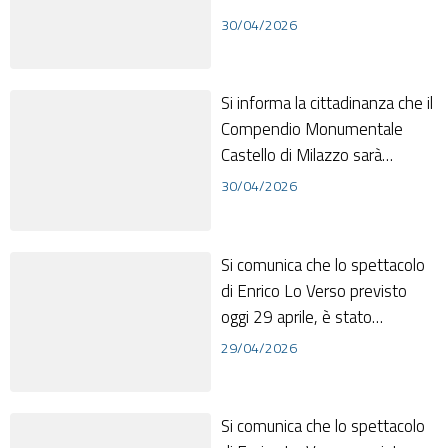
riaperto al pubblico a partire dal
30/04/2026
gior...
Si informa la cittadinanza che il
Compendio Monumentale
Castello di Milazzo sarà
riaperto al pubblico a partire dal
30/04/2026
gior...
Si comunica che lo spettacolo
di Enrico Lo Verso previsto
oggi 29 aprile, è stato
posticipato al 13 e 14 luglio
29/04/2026
nell' at...
Si comunica che lo spettacolo