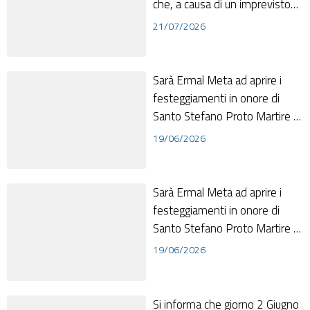
che, a causa di un imprevisto
tecnico , è stata
21/07/2026
temporaneamente so...
Sarà Ermal Meta ad aprire i
festeggiamenti in onore di
Santo Stefano Proto Martire .
Il celebre cantautore, tra gli
19/06/2026
arti...
Sarà Ermal Meta ad aprire i
festeggiamenti in onore di
Santo Stefano Proto Martire .
Il celebre cantautore, tra gli
19/06/2026
arti...
Si informa che giorno 2 Giugno