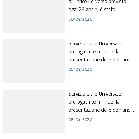
di Enrico Lo Verso previsto
oggi 29 aprile, è stato
posticipato al 13 e 14 luglio
29/04/2026
nell' at...
Servizio Civile Universale:
prorogati i termini per la
presentazione delle domande
- Si rende noto che il
08/04/2026
Dipartimento p...
Servizio Civile Universale:
prorogati i termini per la
presentazione delle domande
- Si rende noto che il
08/04/2026
Dipartimento p...